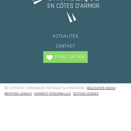
ACTUALITÉS
CONTACT
FAIRE UN DON
Ⓒ COPYRIGHT COMMUNAUTÉ PASTORALE DU PENTHIÈVRE |
RÉALISATION INODIA
|
Trouvez votre paroisse !
MENTIONS LÉGALES
|
DONNÉES PERSONNELLES
|
GESTION COOKIES
Baptèmes, mariage, demande de renseignement
OÙ HABITEZ VOUS ?