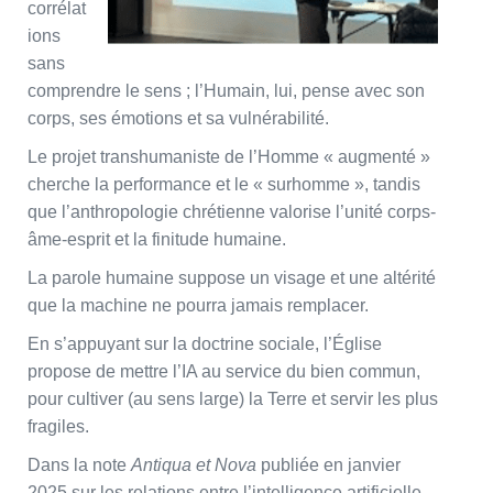
corrélat
ions
sans
comprendre le sens ; l’Humain, lui, pense avec son
corps, ses émotions et sa vulnérabilité.
Le projet transhumaniste de l’Homme « augmenté »
cherche la performance et le « surhomme », tandis
que l’anthropologie chrétienne valorise l’unité corps-
âme-esprit et la finitude humaine.
La parole humaine suppose un visage et une altérité
que la machine ne pourra jamais remplacer.
En s’appuyant sur la doctrine sociale, l’Église
propose de mettre l’IA au service du bien commun,
pour cultiver (au sens large) la Terre et servir les plus
fragiles.
Dans la note
Antiqua et Nova
publiée en janvier
2025 sur les relations entre l’intelligence artificielle