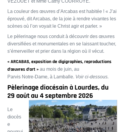
VEZOUET et Mme Cathy COURROYE.
La couleur des œuvres d’Arcabas est habitée ! « J’ai
éprouvé, dit Arcabas, de la joie à rendre vivantes les
scènes où l’on voyait le Christ agir et parler. »
Le pèlerinage nous conduit à découvrir des œuvres
diversifiées et monumentales en se laissant toucher,
s’émerveiller et prier dans la région où il vécut.
« ARCABAS, exposition de digigraphies, reproductions
d’œuvres d’art »
au mois de juin, au
Parvis Notre-Dame, à Lamballe.
Voir ci-dessous.
Pèlerinage diocésain à Lourdes, du
29 août au 4 septembre 2026
Le
diocès
e
poursui