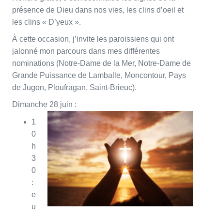
présence de Dieu dans nos vies, les clins d’oeil et
les clins « D’yeux ».
À cette occasion, j’invite les paroissiens qui ont
jalonné mon parcours dans mes différentes
nominations (Notre-Dame de la Mer, Notre-Dame de
Grande Puissance de Lamballe, Moncontour, Pays
de Jugon, Ploufragan, Saint-Brieuc).
Dimanche 28 juin :
1
0
h
3
0
:
e
u