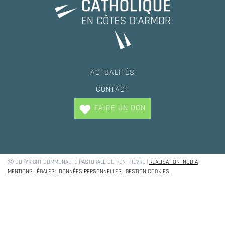
ACTUALITÉS
CONTACT
FAIRE UN DON
Ⓒ COPYRIGHT COMMUNAUTÉ PASTORALE DU PENTHIÈVRE |
RÉALISATION INODIA
|
Trouvez votre paroisse !
MENTIONS LÉGALES
|
DONNÉES PERSONNELLES
|
GESTION COOKIES
Baptèmes, mariage, demande de renseignement
OÙ HABITEZ VOUS ?