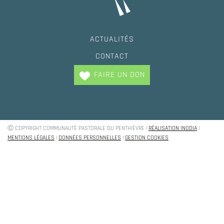
ACTUALITÉS
CONTACT
FAIRE UN DON
Ⓒ COPYRIGHT COMMUNAUTÉ PASTORALE DU PENTHIÈVRE |
RÉALISATION INODIA
|
Trouvez votre paroisse !
MENTIONS LÉGALES
|
DONNÉES PERSONNELLES
|
GESTION COOKIES
Baptèmes, mariage, demande de renseignement
OÙ HABITEZ VOUS ?